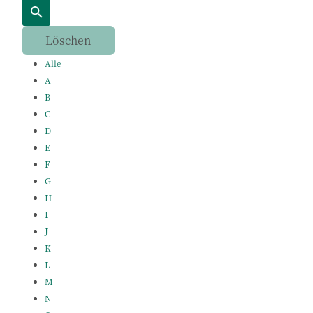
Alle
A
B
C
D
E
F
G
H
I
J
K
L
M
N