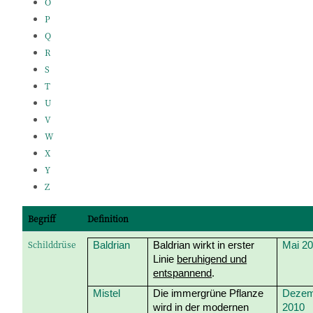
O
P
Q
R
S
T
U
V
W
X
Y
Z
Begriff
Definition
Schilddrüse
Baldrian
Baldrian wirkt in erster
Mai 2
Linie
beruhigend und
entspannend
.
Mistel
Die immergrüne Pflanze
Dezem
wird in der modernen
2010