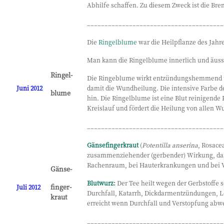
Abhilfe schaffen. Zu diesem Zweck ist die Bre
_______________________________________
Die
Ringelblume
war die Heilpflanze des Jahre
Man kann die Ringelblume innerlich und äusse
Ringel-
Die Ringeblume wirkt entzündungshemmend un
Juni 2012
damit die Wundheilung. Die intensive Farbe d
blume
hin. Die Ringelblume ist eine Blut reinigende
Kreislauf und fördert die Heilung von allen 
_______________________________________
Gänsefingerkraut
(
Potentilla anserina
, Rosacea
zusammenziehender (gerbender) Wirkung, da
Rachenraum, bei Hauterkrankungen und bei 
Gänse-
Blutwurz
:
Der Tee heilt wegen der Gerbstoffe
finger-
Juli 2012
Durchfall, Katarrh, Dickdarmentzündungen, L
kraut
erreicht wenn Durchfall und Verstopfung abwec
_______________________________________