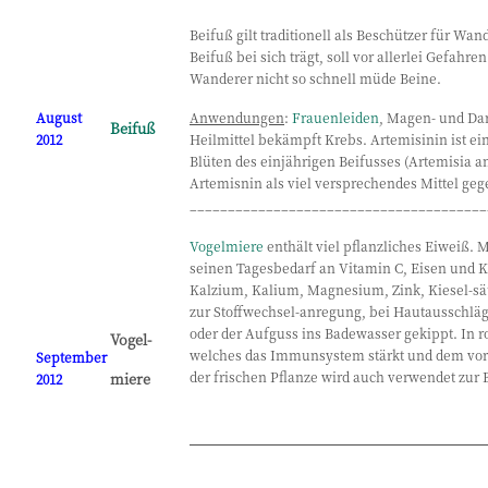
Beifuß gilt traditionell als Beschützer für Wa
Beifuß bei sich trägt, soll vor allerlei Gefahr
Wanderer nicht so schnell müde Beine.
August
Anwendungen
:
Frauenleiden
, Magen- und Dar
Beifuß
2012
Heilmittel bekämpft Krebs. Artemisinin ist ein
Blüten des einjährigen Beifusses (Artemisia
Artemisnin als viel versprechendes Mittel geg
_______________________________________
Vogelmiere
enthält viel pflanzliches Eiweiß.
seinen Tagesbedarf an Vitamin C, Eisen und Ka
Kalzium, Kalium, Magnesium, Zink, Kiesel-sä
zur Stoffwechsel-anregung, bei Hautausschl
oder der Aufguss ins Badewasser gekippt. In r
Vogel-
welches das Immunsystem stärkt und dem vorz
September
der frischen Pflanze wird auch verwendet z
miere
2012