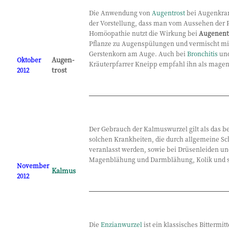
Die Anwendung von
Augentrost
bei Augenkran
der Vorstellung, dass man vom Aussehen der P
Homöopathie nutzt die Wirkung bei
Augenent
Pflanze zu Augenspülungen und vermischt mit
Gerstenkorn am Auge. Auch bei
Bronchitis
und
Augen-
Oktober
Kräuterpfarrer Kneipp empfahl ihn als magen
trost
2012
Der Gebrauch der Kalmuswurzel gilt als das b
solchen Krankheiten, die durch allgemeine S
veranlasst werden, sowie bei Drüsenleiden un
Magenblähung und Darmblähung, Kolik und s
November
Kalmus
2012
Die
Enzianwurzel
ist ein klassisches Bittermit