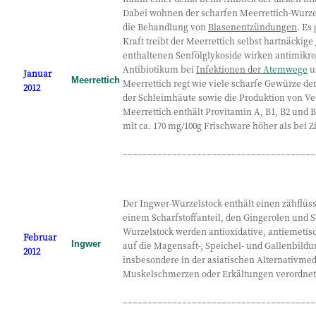
Dabei wohnen der scharfen Meerrettich-Wurzel 
die Behandlung von
Blasenentzündungen
. Es
Kraft treibt der Meerrettich selbst hartnäckige
enthaltenen Senfölglykoside wirken antimikrobi
Antibiotikum bei
Infektionen der
Atemwege
u
Januar
Meerrettich
Meerrettich regt wie viele scharfe Gewürze de
2012
der Schleimhäute sowie die Produktion von V
Meerrettich enthält Provitamin A, B1, B2 und 
mit ca. 170 mg/100g Frischware höher als bei 
_______________________________________
Der Ingwer-Wurzelstock enthält einen zähflüss
einem Scharfstoffanteil, den Gingerolen und 
Wurzelstock werden antioxidative, antiemet
Februar
Ingwer
auf die Magensaft-, Speichel- und Gallenbil
2012
insbesondere in der asiatischen Alternativme
Muskelschmerzen oder Erkältungen verordnet
_______________________________________