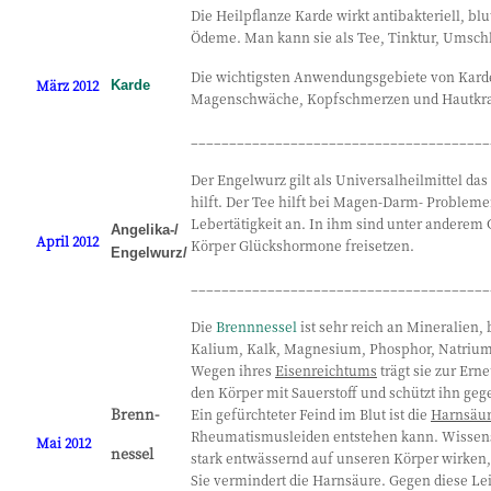
Die Heilpflanze Karde wirkt antibakteriell, b
Ödeme. Man kann sie als Tee, Tinktur, Umsch
Die wichtigsten Anwendungsgebiete von Kard
März 2012
Karde
Magenschwäche, Kopfschmerzen und Hautkra
_______________________________________
Der Engelwurz gilt als Universalheilmittel da
hilft. Der Tee hilft bei Magen-Darm- Problem
Lebertätigkeit an. In ihm sind unter anderem 
Angelika-/
April 2012
Körper Glückshormone freisetzen.
Engelwurz/
_______________________________________
Die
Brennnessel
ist sehr reich an Mineralien, 
Kalium, Kalk, Magnesium, Phosphor, Natrium,
Wegen ihres
Eisenreichtums
trägt sie zur Ern
den Körper mit Sauerstoff und schützt ihn geg
Brenn-
Ein gefürchteter Feind im Blut ist die
Harnsäu
Rheumatismusleiden entstehen kann. Wissensc
Mai 2012
nessel
stark entwässernd auf unseren Körper wirken
Sie vermindert die Harnsäure. Gegen diese Le