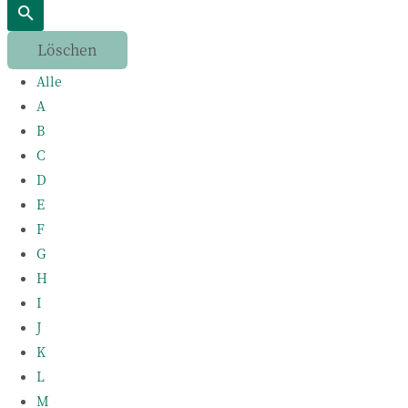
Alle
A
B
C
D
E
F
G
H
I
J
K
L
M