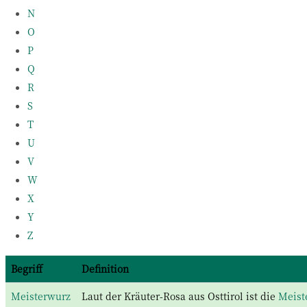
N
O
P
Q
R
S
T
U
V
W
X
Y
Z
Begriff
Definition
Meisterwurz
Laut der Kräuter-Rosa aus Osttirol ist die
Meist