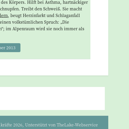
 des Körpers. Hilft bei Asthma, hartnäckiger
Schnupfen. Treibt den Schweiß. Sie macht
dern
, beugt Herzinfarkt und Schlaganfall
bt einen volkstümlichen Spruch: „Die
in“; im Alpenraum wird sie noch immer als
ber 2013
kräfte 2026, Unterstützt von
TheLake-Webservice