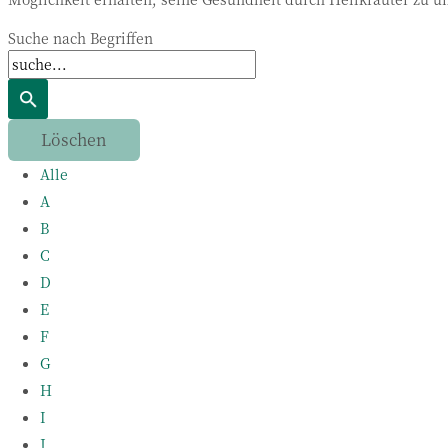
Suche nach Begriffen
Alle
A
B
C
D
E
F
G
H
I
J