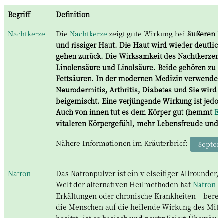
Begriff
Definition
Nachtkerze
Die
Nachtkerze
zeigt gute Wirkung bei
äußeren 
und rissiger Haut. Die Haut wird wieder deutl
gehen zurück. Die Wirksamkeit des Nachtkerze
Linolensäure und Linolsäure. Beide gehören zu
Fettsäuren. In der modernen Medizin verwende
Neurodermitis, Arthritis, Diabetes und Sie wir
beigemischt. Eine verjüngende Wirkung ist jedo
Auch von innen tut es dem Körper gut (hemmt
vitaleren Körpergefühl, mehr Lebensfreude und
Nähere Informationen im Kräuterbrief:
Septe
Natron
Das Natronpulver ist ein vielseitiger Allrounder
Welt der alternativen Heilmethoden hat
Natron
Erkältungen oder chronische Krankheiten – ber
die Menschen auf die heilende Wirkung des Mit
besitzt, ist es basisch und neutralisiert Übers