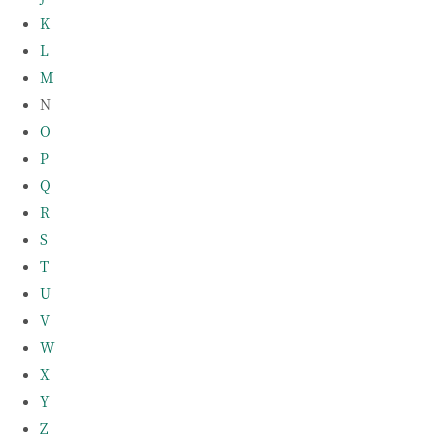
K
L
M
N
O
P
Q
R
S
T
U
V
W
X
Y
Z