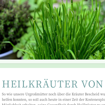
HEILKRÄUTER VON 
So wie unsere Urgroßmütter noch über die Kräuter Bescheid wus
helfen konnten, so soll auch heute in einer Zeit der Kostenexp
Möglichkeit erhalten, seine Gesundheit durch Heilkräuter zu un